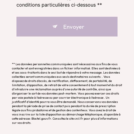
conditions particulières ci-dessous **
Envoyer
** Les données personnelles communiquées sont nécessaires aux fins de vous
contacter et sont enregistrées dans un fichier informatisé. Elles sont destinées à
et ses sous-traitants dans le seul but de répondre à votre message. Les données
collectées seront communiquées aux seuls destinataires suivants: . Vous
disposez de droits d’accès, de rectification, d’effacement, de portabilité, de
limitation, d’opposition, de retrait de votre consentement à tout moment et du droit
d’introduire une réclamation auprès d’une autorité de contrôle, ainsi que
d’organiser le sort de vos données post-mortem. Vous pouvez exercer ces droits
par voie postale à l'adresse ou par courrier électronique à l'adresse . Un
justificatif d'identité pourra vous être demandé. Nous conservons vos données
pendant la période de prise de contact puis pendant la durée de prescription
légale aux fins probatoires et de gestion des contentieux. Vous avez le droit de
vous inscrire sur la liste d'opposition au démarchage téléphonique, disponible à
cette adresse:
Bloctel.gouv.fr
. Consultez le site cnil.fr pour plus d’informations
sur vos droits.